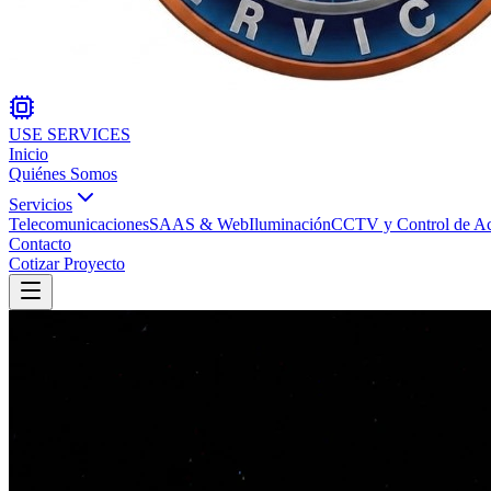
USE SERVICES
Inicio
Quiénes Somos
Servicios
Telecomunicaciones
SAAS & Web
Iluminación
CCTV y Control de A
Contacto
Cotizar Proyecto