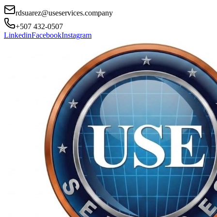
rdsuarez@useservices.company
+507 432-0507
Linkedin
Facebook
Instagram